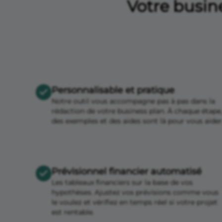
Votre busine
Personnalisable et pratique
Notre outil vous accompagne pas à pas dans la
rédaction de votre business plan. À chaque étape
des exemples et des aides sont là pour vous aider
Prévisionnel financier automatisé
Les tableaux financiers sur la base de vos
hypothèses. Ajustez vos prévisions comme vous
le voulez et vérifiez en temps réel si votre projet
est rentable.