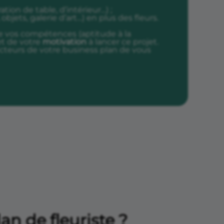
tion de table, d’intérieur…) ;
 objets, galerie d’art…) en plus des fleurs.
de vos compétences (aptitude à la
et de votre
motivation
à lancer ce projet.
cteurs de votre business plan de vous
an de fleuriste ?