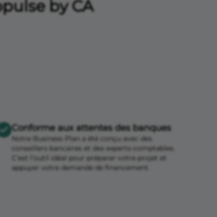
ropulse by CA
Conforme aux attentes des banques
Notre Business Plan a été conçu avec des
conseillers bancaires et des experts-comptables.
C’est l’outil idéal pour préparer votre projet et
appuyer votre demande de financement.