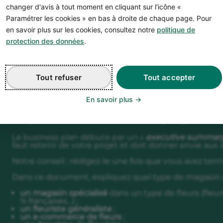
changer d'avis à tout moment en cliquant sur l'icône «
du business plan d'un magas
Paramétrer les cookies » en bas à droite de chaque page. Pour
en savoir plus sur les cookies, consultez notre
politique de
protection des données
.
Étape 1
Étape 2
Étape 3
Étape 4
Étape 
Tout refuser
Tout accepter
En savoir plus
La présentation de votre projet de
Le business plan débute par un «
executive summar
faut retenir de votre projet et doit donner envie aux in
Notre conseil : rédigez-le une fois que vous avez term
Dans ce document, expliquez quel type de magasin de 
un magasin spécialisé
dans un type de fleurs (fleurs
% françaises…) ;
un fleuriste généraliste
;
un e-commerce de fleurs
;