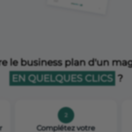
 le business plan d'un mag
EN QUELQUES CLICS
?
2
r
Complétez votre