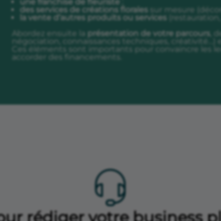
une
franchise de fleuriste
;
des services de créations florales
sur mesure (décora
la vente d’autres produits ou services
(restauration,
Abordez ensuite la
présentation de votre parcours
, 
négociation, connaissances techniques, créativité…) 
Ces éléments sont importants pour convaincre les le
accorder des financements.
ur rédiger votre business pl