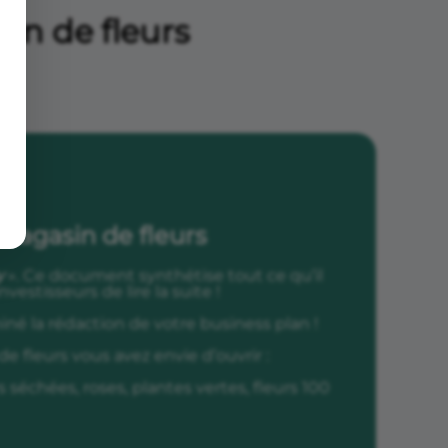
in de fleurs
5
 magasin de fleurs
y
». Ce document synthétise tout ce qu’il
vestisseurs de lire la suite !
iné la rédaction de votre business plan !
fleurs vous avez envie d’ouvrir :
 séchées, roses, plantes vertes, fleurs 100