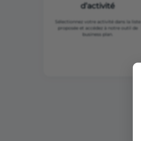
d’activité
Sélectionnez votre activité dans la liste
proposée et accédez à notre outil de
business plan.