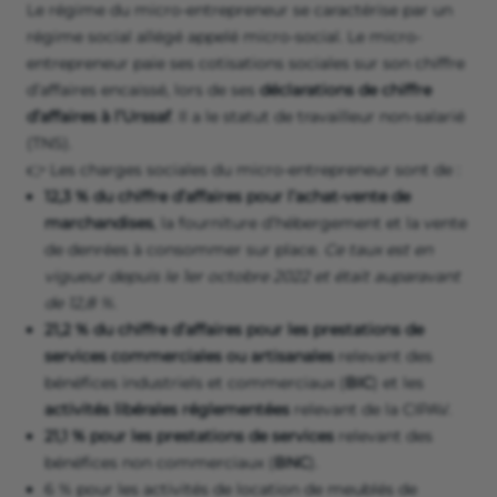
Le régime du micro-entrepreneur se caractérise par un
régime social allégé appelé micro-social. Le micro-
entrepreneur paie ses cotisations sociales sur son chiffre
d’affaires encaissé, lors de ses
déclarations de chiffre
d’affaires à l’Urssaf
. Il a le statut de travailleur non-salarié
(TNS).
👉 Les charges sociales du micro-entrepreneur sont de :
12,3 % du chiffre d’affaires pour l’achat-vente de
marchandises
, la fourniture d’hébergement et la vente
de denrées à consommer sur place.
Ce taux est en
vigueur depuis le 1er octobre 2022 et était auparavant
de 12,8 %.
21,2 % du chiffre d’affaires pour les prestations de
services commerciales ou artisanales
relevant des
bénéfices industriels et commerciaux (
BIC
) et les
activités libérales réglementées
relevant de la CIPAV.
21,1 % pour les prestations de services
relevant des
bénéfices non commerciaux (
BNC
).
6 % pour les activités de location de meublés de