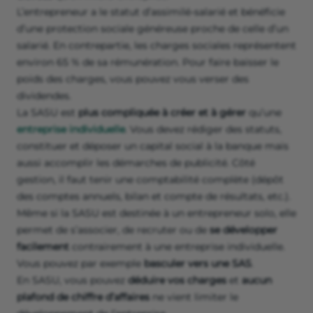
L’entrepreneur a le statut d’assimilé-salarié et bénéficie
d’une protection sociale généreuse proche de celle d’un
salarié. En contrepartie, les charges sociales représentent
environ 65 % de sa rémunération. Pour faire baisser le
poids des charges, vous pouvez vous verser des
dividendes.
La SASU est
plus compliquée à créer et à gérer
qu’une
entreprise individuelle
. Vous devez rédiger des statuts,
constituer et déposer un capital social à la banque mais
aussi accomplir les démarches de publicité. Côté
gestion, il faut tenir une comptabilité complète (dépôt
des comptes annuels, bilan et compte de résultats, etc.).
Même si la SASU est destinée à un entrepreneur solo, elle
permet de s’associer, de recruter ou de
se développer
facilement
contrairement à une entreprise individuelle.
Vous pouvez par exemple
basculer vers une SAS
.
En SASU, vous pouvez
déduire vos charges
et
aucun
plafond de chiffre d’affaires
ne vient limiter le