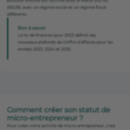
poursuit ensuite son activité sous le statut d’EI ou
d’EURL avec un régime social et un régime fiscal
différents.
Bon à savoir
La loi de finances pour 2023 définit ses
nouveaux plafonds de chiffre d’affaires pour les
années 2023, 2024 et 2025.
Comment créer son statut de
micro-entrepreneur ?
Pour créer votre activité de micro-entrepreneur, c’est