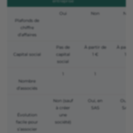
entreprise
Oui
Non
Non
Plafonds de
chiffre
d’affaires
Pas de
À partir de
À partir
Capital social
capital
1 €
1 €
social
1
1
1
Nombre
d’associés
Non (sauf
Oui, en
Oui, e
à créer
SAS
SARL
Évolution
une
facile pour
société)
s’associer