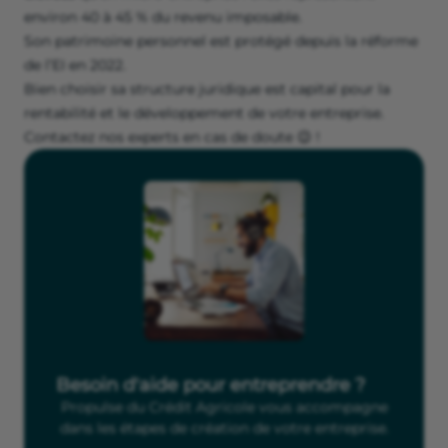
environ 40 à 45 % du revenu imposable.
Son patrimoine personnel est protégé depuis la réforme
de l’EI en 2022.
Bien choisir sa structure juridique est capital pour la
rentabilité et le développement de votre entreprise.
Contactez nos experts en cas de doute 😉 !
Besoin d'aide pour entreprendre ?
Propulse du Crédit Agricole vous accompagne
dans les étapes de création de votre entreprise.