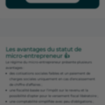
Les avantages du statut de
micro-entrepreneur 👍
Le régime du micro-entrepreneur présente plusieurs
avantages :
des cotisations sociales faibles et un paiement de
charges sociales uniquement en cas d’encaissement
de chiffre d’affaires ;
une fiscalité basée sur l’impôt sur le revenu et la
possibilité d’opter pour le versement fiscal libératoire ;
une comptabilité simplifiée avec peu d’obligations ;