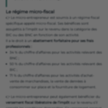
Le régime micro-fiscal
👉 Le micro-entrepreneur est soumis à un régime fiscal
spécifique appelé micro-fiscal. Ses bénéfices sont
assujettis à l’impôt sur le revenu dans la catégorie des
BIC ou des BNC en fonction de son activité.
Il a le droit à un
abattement forfaitaire pour ses frais
professionnels :
34 % du chiffre d’affaires pour les activités relevant des
BNC ;
50 % du chiffre d’affaires pour les activités relevant des
BIC ;
71 % du chiffre d’affaires pour les activités d’achat-
vente de marchandises, la vente de denrées à
consommer sur place et la fourniture de logement.
👉 Le micro-entrepreneur peut également bénéficier du
versement fiscal libératoire de l’impôt
sur le revenu s’il