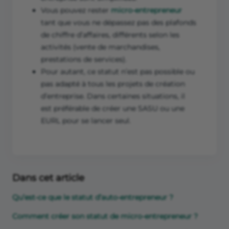
Vous pouvez rester
micro-entrepreneur
tant que vous ne dépassez pas des plafonds
de chiffre d’affaires, différents selon les
activités (vente de marchandises,
prestations de services).
Pour autant, ce statut n’est pas possible ou
pas adapté à tous les projets de création
d’entreprise. Dans certaines situations, il
est préférable de créer une SASU ou une
EURL pour se lancer seul.
Dans cet article
Qu’est-ce que le statut d’auto-entrepreneur ?
Comment créer son statut de micro-entrepreneur ?