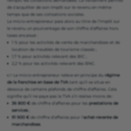
remplit les conditions demandées. Ce versement permet
de s’acquitter de son impôt sur le revenu en même
temps que de ses cotisations sociales.
Le micro-entrepreneur paie alors au titre de l’impôt sur
le revenu un pourcentage de son chiffre d’affaires hors
taxes encaissé :
1 % pour les activités de vente de marchandises et de
location de meublés de tourisme classés ;
1,7 % pour activités relevant des BIC ;
2,2 % pour les activités relevant des BNC.
👉 Le micro-entrepreneur relève en principe du
régime
de la franchise en base de TVA
tant qu’il se situe en
dessous de certains plafonds de chiffre d’affaires. Cela
signifie qu’il ne paye pas la TVA s’il réalise moins de :
36 800 €
de chiffre d’affaires pour les
prestations de
services
;
91 900 €
de chiffre d’affaires pour l’
achat-revente de
marchandises
.