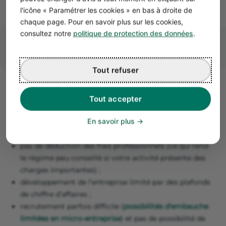
l'icône « Paramétrer les cookies » en bas à droite de
chaque page. Pour en savoir plus sur les cookies,
consultez notre
politique de protection des données
.
Tout refuser
Les inconvénients du statut de
Tout accepter
micro-entrepreneur 👎
En savoir plus
Toutefois, la micro-entreprise présente aussi des
inconvénients :
pas de déduction des frais professionnels (ce qui rend
le régime peu conseillé si votre activité présente des
charges importantes) ;
développement de l’entreprise limité par des plafonds
de chiffre d’affaires ;
recrutement parfois difficile (
possibilités d'embauche
limitées en micro-entreprise
) et pas de possibilité de