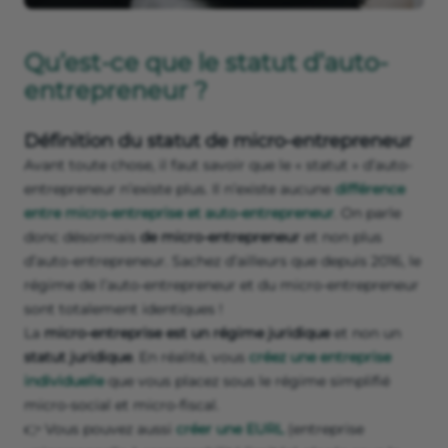
Qu’est-ce que le statut d’auto-
entrepreneur ?
Définition du statut de micro-entrepreneur
Avant toute chose, il faut savoir que le « statut » d’auto-
entrepreneur n’existe plus. Il n’existe aucune
différence
entre micro-entreprise et auto-entrepreneur
. On parle
donc désormais
de micro-entrepreneur
et non plus
d’auto-entrepreneur. Sachez d’ailleurs que depuis 2016, le
régime de l’auto-entrepreneur et du micro-entrepreneur
sont totalement identiques !
La
micro-entreprise est un régime juridique
et non un
statut juridique
. En réalité, vous
créez une entreprise
individuelle
que vous placez sous le régime simplifié
micro-social et micro-fiscal.
👉 Vous pouvez aussi
créer une EURL
(entreprise