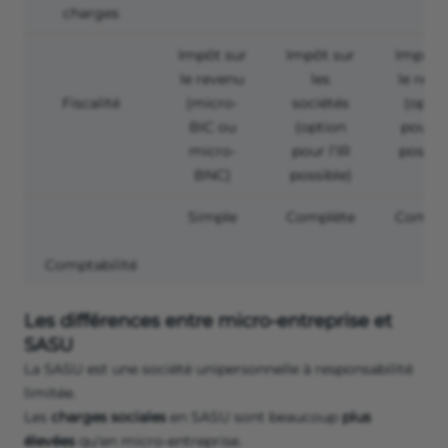
charges
Impôt sur
Impôt sur
Impôt 
le revenu
les
le reve
Fiscalité
(micro-
sociétés
(optio
BIC ou
(option
pour l’
micro-
pour l’IR
possibl
BNC)
possible)
Simple
Complète
Complè
Comptabilité
Les différences entre micro-entreprise et
SASU
La SASU est une société unipersonnelle à responsabilité
limitée.
Les
charges sociales
en SASU sont beaucoup
plus
élevées
qu’en micro-entreprise.