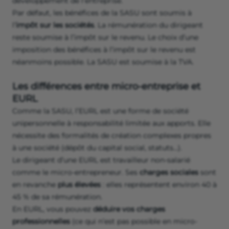
développement de l’entreprise.
Par défaut, les bénéfices de la SASU sont soumis à
l’
impôt sur les sociétés
. La rémunération du dirigeant
reste soumise à l’impôt sur le revenu. Le choix d’une
imposition des bénéfices à l’impôt sur le revenu est
néanmoins possible. La SASU est soumise à la TVA.
Les différences entre micro-entreprise et
EURL
Comme la SASU, l’EURL est une forme de société
unipersonnelle à responsabilité limitée aux apports. Elle
nécessite des formalités de création complexes propres
à une société (dépôt du capital social, statuts…).
Le dirigeant d’une EURL est travailleur non-salarié
comme le micro-entrepreneur. Ses
charges sociales
sont
en revanche
plus élevées
: elles représentent environ 40 à
45 % de sa rémunération.
En EURL, vous pouvez
déduire vos charges
professionnelles
(ce qui n’est pas possible en micro-