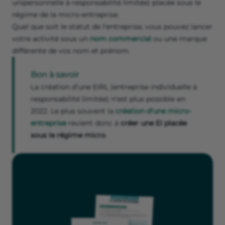
unipersonnelle à responsabilité limitée) placée sous le
régime de la micro-entreprise.
Quel que soit le statut de l’entreprise, vous pouvez lancer
votre activité sous un
nom commercial
ou une marque
différente de vos nom et prénom.
Bon à savoir
La création d’une EIRL (entreprise individuelle à
responsabilité limitée) n’est plus possible en
2022. Le plus souvent la
création d'une micro-
entreprise
revient donc à
créer une EI placée
sous le régime micro
.