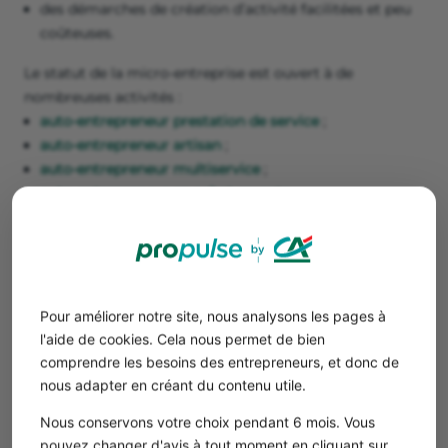
des démarches de création d’activité facilitées et peu
coûteuses.
Le statut de la micro-entreprise est ouvert à de
nombreuses activités :
auto-entrepreneur prestation de service
;
auto-entrepreneur artisan
;
auto-entrepreneur multiservice
;
auto-entrepreneur en achat revente
;
profession libérale
;
agent commercial
.
Bon à savoir
Pour améliorer notre site, nous analysons les pages à
Le cumul auto-entrepreneur et salarié
l'aide de cookies. Cela nous permet de bien
(
entrepreneur salarié
) est possible. Vous
comprendre les besoins des entrepreneurs, et donc de
pouvez donc tester une activité sous le statut
nous adapter en créant du contenu utile.
de micro-entrepreneur tout en conservant
Nous conservons votre choix pendant 6 mois. Vous
votre activité salariée.
pouvez changer d'avis à tout moment en cliquant sur