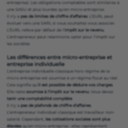
entreprise). Les obligations comptables sont similaires à
une SASU et plus lourdes qu’en micro-entreprise.
Il n’y a
pas de limites de chiffre d’affaires
. L’EURL peut
évoluer vers une SARL si vous souhaitez vous associer.
L’EURL relève par défaut de l’
impôt sur le revenu
.
L’entrepreneur peut néanmoins opter pour l’impôt sur
les sociétés.
Les différences entre micro-entreprise et
entreprise individuelle
L’entreprise individuelle classique hors régime de la
micro-entreprise est soumise à un régime fiscal au réel.
Cela signifie qu’
il est possible de déduire vos charges
.
Elle reste
soumise à l’impôt sur le revenu
. Vous devez
tenir une comptabilité complète
.
Il n’y a
pas de plafonds de chiffre d’affaires
.
L’entrepreneur individuel classique est travailleur non-
salarié. Cependant,
les cotisations sociales sont plus
élevées
qu’en micro-entreprise : elles représentent