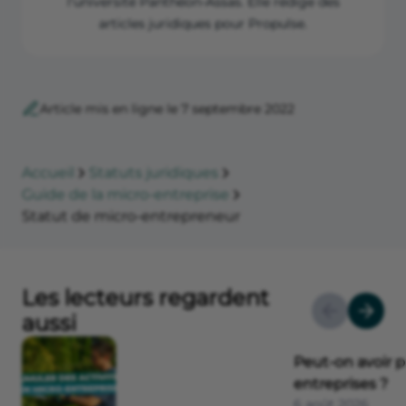
l'université Panthéon-Assas. Elle rédige des
articles juridiques pour Propulse.
Article mis en ligne le 7 septembre 2022
Accueil
Statuts juridiques
Guide de la micro-entreprise
Statut de micro-entrepreneur
Les lecteurs regardent
aussi
Peut-on avoir p
entreprises ?
6 août 2026