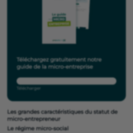
Téléchargez gratuitement notre
guide de la micro-entreprise
Télécharger
Les grandes caractéristiques du statut de
micro-entrepreneur
Le régime micro-social