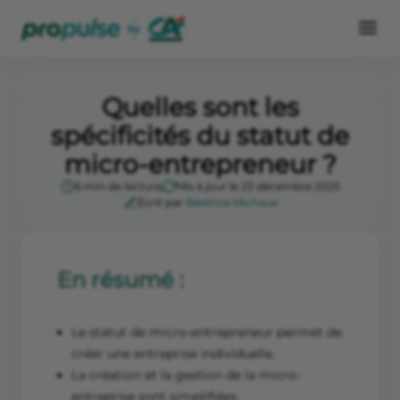
Quelles sont les
spécificités du statut de
micro-entrepreneur ?
6 min de lecture
Mis à jour le 23 décembre 2025
Écrit par
Béatrice Michaux
En résumé :
Le statut de micro-entrepreneur permet de
créer une entreprise individuelle.
La création et la gestion de la micro-
entreprise sont simplifiées.