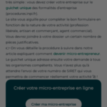
très simple : vous devez créer votre entreprise sur le
guichet unique
des formalités d’entreprise
(procedures.inpi.fr).
Le site vous aiguille pour compléter le bon formulaire en
fonction de la nature de votre activité (profession
libérale, artisan et commerçant, agent commercial).
Vous devrez joindre à votre dossier un certain nombre de
pièces justificatives.
👉 On vous détaille la procédure à suivre dans notre
article expliquant comment
devenir micro-entrepreneur
.
Le guichet unique adresse ensuite votre demande à tous
les organismes compétents. Vous n’avez plus qu’à
attendre l’envoi de votre numéro de SIRET qui vous
permettra de commencer réellement votre activité 🚀 !
Créer votre micro-entreprise en ligne
Créer ma micro-entreprise