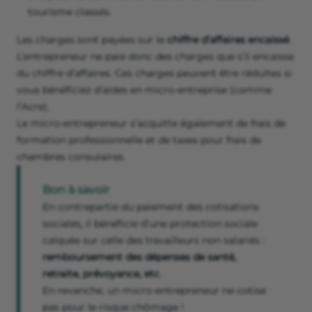
tourisme classés.
Les charges sont payées sur le
chiffre d’affaires encaissé
.
L’entrepreneur ne paie donc des charges que s’il encaisse
du chiffre d’affaires. Ces charges peuvent être réduites si
vous bénéficiez d’aides en micro-entreprise (comme
l’Acre).
Le micro-entrepreneur s’acquitte également de frais de
formation professionnelle et de taxes pour frais de
chambres consulaires.
Bon à savoir
En contrepartie du paiement des cotisations
sociales, il bénéficie d’une protection sociale
calquée sur celle des travailleurs non salariés :
remboursement des dépenses de santé,
retraite, prévoyance, etc
.
En revanche, un micro-entrepreneur ne cotise
pas pour le risque chômage !