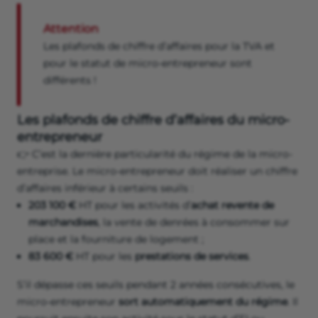
Attention
Les plafonds de chiffre d’affaires pour la TVA et
pour le statut de micro-entrepreneur sont
différents !
Les plafonds de chiffre d’affaires du micro-
entrepreneur
👉 C’est la dernière particularité du régime de la micro-
entreprise. Le micro-entrepreneur doit réaliser un chiffre
d’affaires inférieur à certains seuils :
203 100 €
HT pour les activités d’
achat revente de
marchandises
, la vente de denrées à consommer sur
place et la fourniture de logement ;
83 600 €
HT pour les
prestations de services
.
S’il dépasse ces seuils pendant 2 années consécutives, le
micro-entrepreneur
sort automatiquement du régime
. Il