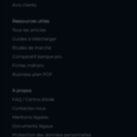
Avis clients
Ressources utiles
Tous les articles
Guides à télécharger
Études de marché
Comparatif banque pro
Fiches métiers
Business plan PDF
À propos
FAQ / Centre d'Aide
Contactez-nous
Mentions légales
Documents légaux
Protection des données personnelles