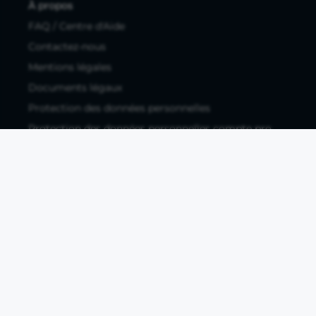
À propos
FAQ / Centre d'Aide
Contactez-nous
Mentions légales
Documents légaux
Protection des données personnelles
Protection des données personnelles compte pro
Paramétrer les cookies
Compte ouvert, sous réserve d'acceptation, auprès d'Okali,
filiale du groupe Crédit Agricole, établissement de monnaie
électronique enregistré à l'ACPR (REGAFI 17448,
www.regafi.fr), SAS au capital social de 5.660.962,00 €, 50 rue
La Boétie, 75008 Paris, RCS Paris 890 111 776. Propulse by CA
est une offre distribuée par Crédit Agricole SA, établissement
de crédit de droit français agréé par l'ACPR, SA au capital
social de 9 123 093 081,00 €, 12, place des Etats-Unis, 92127
Montrouge cedex. R.C.S Nanterre 784 608 416.