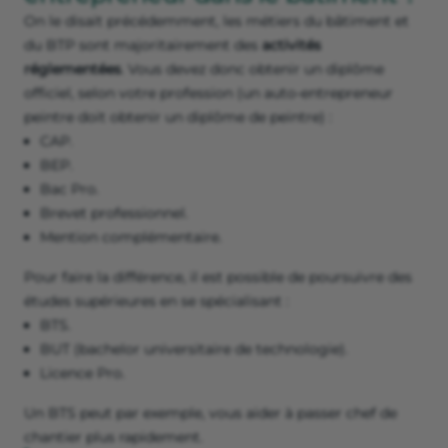
On le disait précédemment, les métiers du bâtiment et
du BTP sont majoritairement des
activités
réglementées
. Vous devez donc obtenir un diplôme
officiel, selon votre profession (un auto-entrepreneur
peintre doit obtenir un diplôme de peintre) :
CAP.
BEP.
Bac Pro.
Brevet professionnel.
Mention complémentaire.
Pour faire la différence, il est possible de poursuivre des
études supérieures en se spécialisant :
BTS.
BUT (bachelor universitaire de technologie).
Licence Pro.
Un BTS peut par exemple, vous aider à passer chef de
chantier plus rapidement.