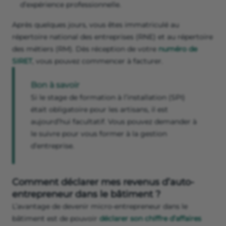
d’expérience professionnelle.
Après quelques jours, vous êtes immatriculé au
répertoire national des entreprises (RNE) et au répertoire
des métiers (RM). Dès réception de votre
numéro de
SIRET
, vous pouvez commencer à facturer.
Bon à savoir
Si le stage de formation à l’installation (SPI)
était obligatoire pour les artisans, il est
aujourd’hui facultatif. Vous pouvez demander à
le suivre pour vous former à la gestion
d’entreprise.
Comment déclarer mes revenus d’auto-
entrepreneur dans le bâtiment ?
L’avantage de devenir micro-entrepreneur dans le
bâtiment est de pouvoir
déclarer son chiffre d’affaires