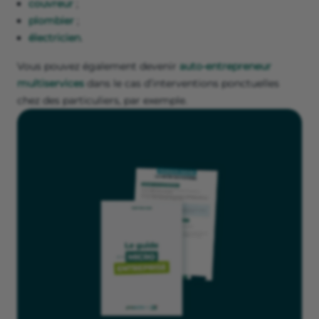
couvreur
;
plombier
;
électricien
.
Vous pouvez également devenir
auto-entrepreneur
multiservices
dans le cas d’interventions ponctuelles
chez des particuliers, par exemple.