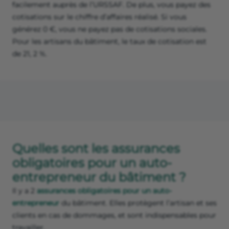
facilement auprès de l’URSSAF. De plus, vous payez des
cotisations sur le chiffre d’affaires réalisé. Si vous
générez 0 €, vous ne payez pas de cotisations sociales.
Pour les artisans du bâtiment, le taux de cotisation est
de 21, 2 %.
Quelles sont les assurances
obligatoires pour un auto-
entrepreneur du bâtiment ?
Il y a 2
assurances obligatoires pour un auto-
entrepreneur
du bâtiment. Elles protègent l’artisan et ses
clients en cas de dommages, et sont indispensables pour
travailler.