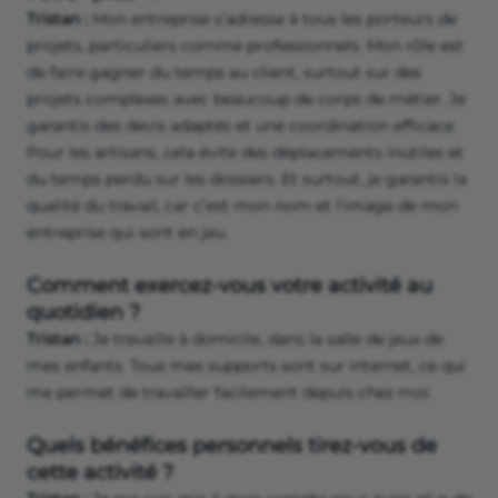
Tristan :
Mon entreprise s’adresse à tous les porteurs de
projets, particuliers comme professionnels. Mon rôle est
de faire gagner du temps au client, surtout sur des
projets complexes avec beaucoup de corps de métier. Je
garantis des devis adaptés et une coordination efficace.
Pour les artisans, cela évite des déplacements inutiles et
du temps perdu sur les dossiers. Et surtout, je garantis la
qualité du travail, car c’est mon nom et l’image de mon
entreprise qui sont en jeu.
Comment exercez-vous votre activité au
quotidien ?
Tristan :
Je travaille à domicile, dans la salle de jeux de
mes enfants. Tous mes supports sont sur internet, ce qui
me permet de travailler facilement depuis chez moi.
Quels bénéfices personnels tirez-vous de
cette activité ?