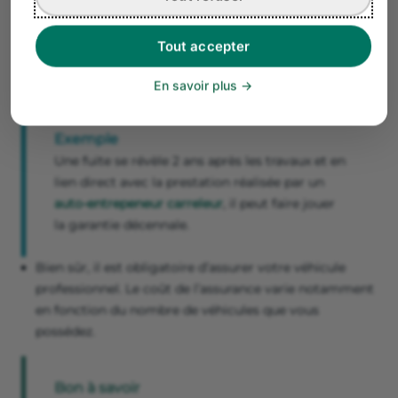
💶 Comptez plusieurs centaines d’euros par an.
Tout accepter
Cependant, de nombreux assureurs proposent des
forfaits incluant RC pro, protection juridique et garantie
En savoir plus
décennale.
Exemple
Une fuite se révèle 2 ans après les travaux et en
lien direct avec la prestation réalisée par un
auto-entrepeneur carreleur
, il peut faire jouer
la garantie décennale.
Bien sûr, il est obligatoire d’assurer votre véhicule
professionnel. Le coût de l’assurance varie notamment
en fonction du nombre de véhicules que vous
possédez.
Bon à savoir