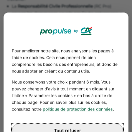
La
Responsabilité Civile Professionnelle
(RC Pro)
couvre les dommages causés par l’auto-entrepreneur
du bâtiment pendant les travaux. Ces dommages
peuvent être matériels, immatériels ou corporels.
💶 Comptez au moins 100 € par an.
Pour améliorer notre site, nous analysons les pages à
Exemple
l'aide de cookies. Cela nous permet de bien
Un
auto-entrepreneur maçon
qui casse la
comprendre les besoins des entrepreneurs, et donc de
fenêtre d’un client chez qui il intervient, pourra
nous adapter en créant du contenu utile.
faire jouer la responsabilité civile
professionnelle pour couvrir la réparation.
Nous conservons votre choix pendant 6 mois. Vous
pouvez changer d'avis à tout moment en cliquant sur
l'icône « Paramétrer les cookies » en bas à droite de
La
garantie décennale
couvre des dommages qui
chaque page. Pour en savoir plus sur les cookies,
incombent à l’auto-entrepreneur du bâtiment,
consultez notre
politique de protection des données
.
pendant 10 ans après la fin des travaux.
L’assurance
décennale
couvre des dommages qui affectent
l’ouvrage et doit être souscrite avant le début des
Tout refuser
travaux.