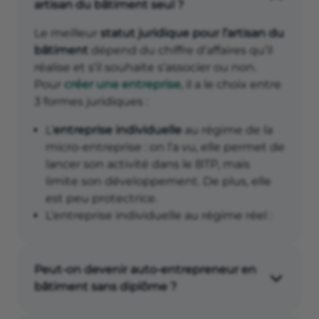
artisan du bâtiment seul ?
Le meilleur
statut juridique pour l’artisan du
bâtiment
dépend du chiffre d’affaires qu’il
réalise et s’il souhaite s’associer ou non.
Pour
créer une entreprise
, il a le choix entre
3 formes juridiques :
L’
entreprise individuelle
au régime de la
micro-entreprise : on l’a vu, elle permet de
lancer son activité dans le BTP, mais
limite son développement. De plus, elle
est peu protectrice.
L’entreprise individuelle au régime réel :
similaire à l’auto-entreprise dans le
principe, il n’y a pas de plafonds de chiffre
d’affaires et vous pouvez déduire vos frais
Peut-on devenir auto-entrepreneur en
professionnels. L’EI est plus protectrice
bâtiment sans diplôme ?
depuis l’unification du statut, mais elle
Exercer une activité réglementée, et donc,
reste peu crédible pour investir (pas de