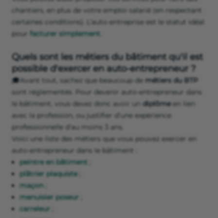
chantiers, en plus de votre emploi salarié (en respectant
certaines conditions). L’auto-entreprise est le statut idéal
pour
facturer simplement
.
Quels sont les métiers du bâtiment qu'il est
possible d'exercer en auto-entrepreneur ?
🎓Avant tout, sachez que beaucoup de
métiers du BTP
sont réglementés. Pour devenir auto-entrepreneur dans
le bâtiment, vous devez donc avoir un
diplôme
en lien
avec la profession, ou justifier d’une expérience
professionnelle d’au moins 3 ans.
Voici une liste des métiers que vous pouvez exercer en
auto-entrepreneur dans le bâtiment :
peintre en bâtiment
;
plâtrier plaquiste
;
maçon
;
menuisier poseur
;
carreleur
;