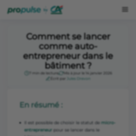
Comment se lancer
comme auto-
entrepreneur dans le
bâtiment ?
7 min de lecture
Mis à jour le 14 janvier 2026
Écrit par
Jules Drevon
En résumé :
Il est possible de choisir le statut de
micro-
entrepreneur
pour se lancer dans le