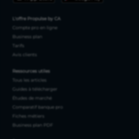
L'offre Propulse by CA
Compte pro en ligne
Business plan
Tarifs
Avis clients
Ressources utiles
Tous les articles
Guides à télécharger
Études de marché
Comparatif banque pro
Fiches métiers
Business plan PDF