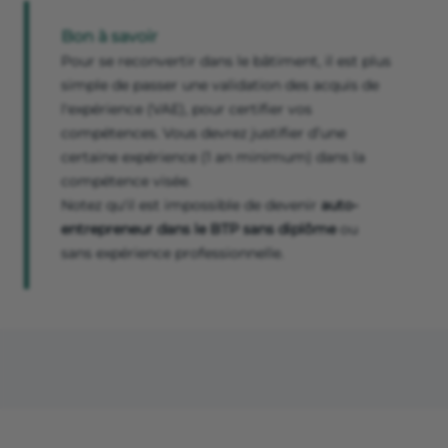
Bon à savoir
Pour se reconvertir dans le bâtiment, il est plus
simple de passer une validation des acquis de
l'expérience (VAE), pour certifier vos
compétences. Vous devrez justifier d’une
certaine expérience (1 an minimum) dans la
compétence visée.
Notez qu'il est impossible de devenir
auto-
entrepreneur dans le BTP sans diplôme
ou
sans expérience professionnelle.