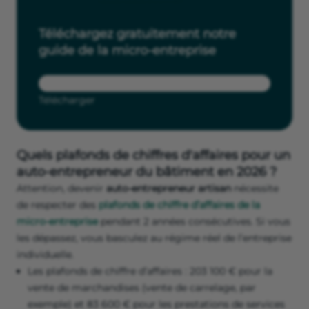
Téléchargez gratuitement notre
guide de la micro-entreprise
Télécharger
Quels plafonds de chiffres d'affaires pour un
auto-entrepreneur du bâtiment en 2026 ?
Attention, devenir
auto-entrepreneur artisan
nécessite
de respecter des
plafonds de chiffre d’affaires de la
micro-entreprise
pendant 2 années consécutives. Si vous
les dépassez, vous basculez au régime réel de l’entreprise
individuelle.
Les plafonds de chiffre d’affaires : 203 100 € pour la
vente de marchandises (vente de carrelage, par
exemple) et 83 600 € pour les prestations de services