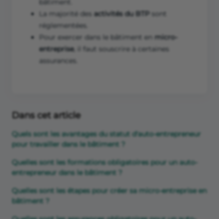
bâtiment.
La majorité des
activités du BTP
sont
réglementées.
Pour exercer dans le bâtiment en
micro-
entreprise
, il faut souscrire à certaines
assurances.
Dans cet article
Quels sont les avantages du statut d'auto-entrepreneur
pour travailler dans le bâtiment ?
Quelles sont les formations obligatoires pour un auto-
entrepreneur dans le bâtiment ?
Quelles sont les étapes pour créer sa micro-entreprise en
bâtiment ?