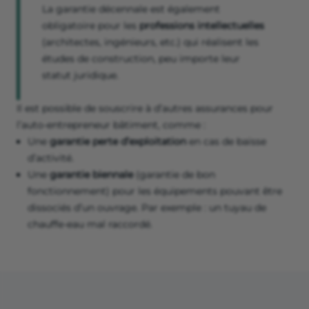
La garantie décennale est également
obligatoire pour les
professions intellectuelles
(architectes, ingénieurs, etc.) qui réalisent les
études de construction, peu importe leur
statut juridique.
Il est possible de souscrire à d’autres assurances pour
l’auto-entrepreneur bâtiment, comme :
Une
garantie perte d’exploitation
en cas de baisse
d’activité.
Une
garantie biennale
(garantie de bon
fonctionnement) pour les équipements pouvant être
dissociés d’un ouvrage. Par exemple : un tuyau de
chauffe-eau mal raccordé.