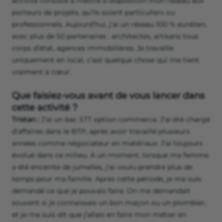
activité consiste à mettre à disposition mon réseau aux
porteurs de projets, qu’ils soient particuliers ou
professionnels. Aujourd’hui, j’ai un réseau 100 % eurélien,
avec plus de 50 partenaires : architectes, artisans tous
corps d’état, agences immobilières. Je travaille
uniquement en local, c’est quelque chose qui me tient
vraiment à cœur.
Que faisiez-vous avant de vous lancer dans
cette activité ?
Tristan :
J’ai un bac STT option commerce. J’ai été chargé
d’affaires dans le BTP, après avoir travaillé plusieurs
années comme négociateur en matériaux. J’ai toujours
évolué dans ce milieu. À un moment, lorsque ma femme
a été enceinte de jumelles, j’ai voulu prendre plus de
temps pour ma famille. Après cette période, je me suis
demandé ce que je pouvais faire. On me demandait
souvent si je connaissais un bon maçon ou un plombier,
et je me suis dit que j’allais en faire mon métier en