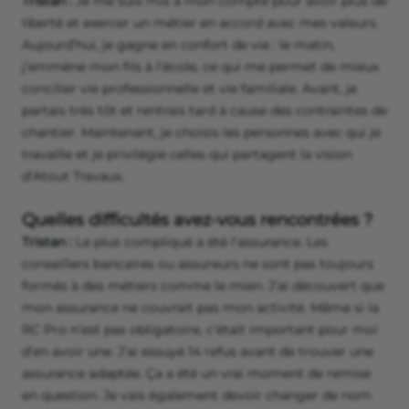
Tristan :
Je me suis mis à mon compte pour avoir plus de
liberté et exercer un métier en accord avec mes valeurs.
Aujourd’hui, je gagne en confort de vie : le matin,
j’emmène mon fils à l’école, ce qui me permet de mieux
concilier vie professionnelle et vie familiale. Avant, je
partais très tôt et rentrais tard à cause des contraintes de
chantier. Maintenant, je choisis les personnes avec qui je
travaille et je privilégie celles qui partagent la vision
d’Atout Travaux.
Quelles difficultés avez-vous rencontrées ?
Tristan :
Le plus compliqué a été l’assurance. Les
conseillers bancaires ou assureurs ne sont pas toujours
formés à des métiers comme le mien. J’ai découvert que
mon assurance ne couvrait pas mon activité. Même si la
RC Pro n’est pas obligatoire, c’était important pour moi
d’en avoir une. J’ai essuyé 14 refus avant de trouver une
assurance adaptée. Ça a été un vrai moment de remise
en question. Je vais également devoir changer de nom