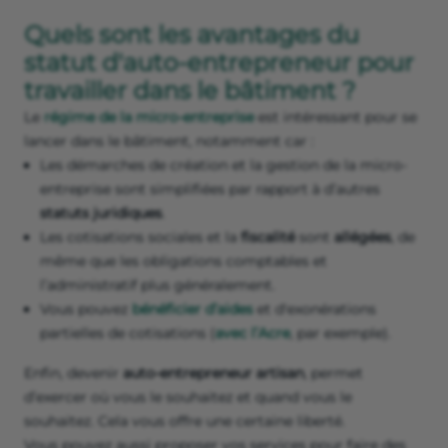
Quels sont les avantages du
statut d'auto-entrepreneur pour
travailler dans le bâtiment ?
Le
régime de la micro-entreprise
est intéressant pour se
lancer dans le bâtiment, notamment car :
Les démarches de création et la gestion de la micro-
entreprise sont simplifiées par rapport à d’autres
statuts juridiques
.
Les cotisations sociales et la
fiscalité
sont
allégées
, de
même que les obligations comptables et
l’administratif plus généralement.
Vous pouvez
bénéficier d’aides
et d'exonérations
partielles de cotisations (
avec l’Acre
, par exemple).
Enfin, devenir
auto-entrepreneur artisan
, permet
d’exercer où vous le souhaitez et quand vous le
souhaitez. Cela vous offre une certaine liberté.
Vous pouvez aussi proposer vos services pour faire des