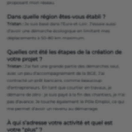
proposant mon réseau.
Dans quelle région êtes-vous établi ?
Tristan :
Je suis basé dans l’Eure-et-Loir. J’essaie aussi
d’avoir une démarche écologique en limitant mes
déplacements à 50–80 km maximum.
Quelles ont été les étapes de la création de
votre projet ?
Tristan :
J’ai fait une grande partie des démarches seul,
avec un peu d’accompagnement de la BGE. J’ai
contracté un prêt bancaire, comme beaucoup
d’entrepreneurs. En tant que courtier en travaux, je
démarre de zéro : je suis payé à la fin des chantiers, je n’ai
pas d’avance. Je touche également le Pôle Emploi, ce qui
me permet d’avoir un revenu au démarrage.
À qui s’adresse votre activité et quel est
votre “plus” ?