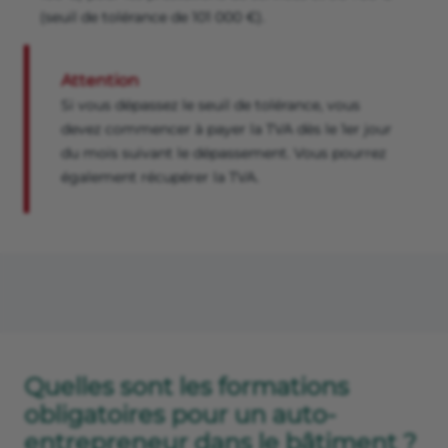
(seuil de tolérance de 101 000 €).
Attention
Si vous dépassez le seuil de tolérance, vous
devez commencer à payer la TVA dès le 1er jour
du mois suivant le dépassement. Vous pourrez
également récupérer la TVA.
Quelles sont les formations
obligatoires pour un auto-
entrepreneur dans le bâtiment ?