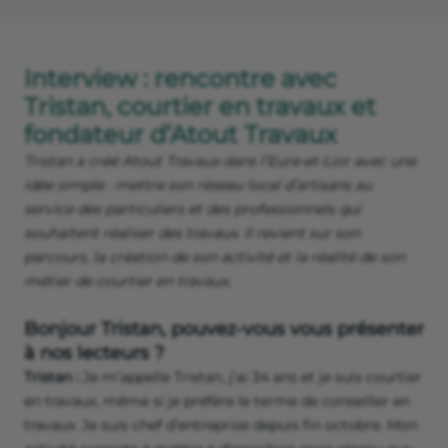
Interview : rencontre avec
Tristan, courtier en travaux et
fondateur d’Atout Travaux
Tristan a créé Atout Travaux dans l’Eure-et-Loir avec une
idée simple : mettre son réseau local d’artisans au
service des particuliers et des professionnels qui
souhaitent réaliser des travaux. Il revient sur son
parcours, la création de son activité et la réalité de son
métier de courtier en travaux.
Bonjour Tristan, pouvez-vous vous présenter
à nos lecteurs ?
Tristan :
Je m’appelle Tristan, j’ai 34 ans et je suis courtier
en travaux, même si je préfère le terme de conseiller en
travaux. Je suis chef d’entreprise depuis fin octobre. Mon