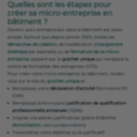
Quelles sont les étapes pour
créer sa micro-entreprise en
bâtiment ?
Devenir auto-entrepreneur dans le bâtiment est assez
simple. Surtout que depuis janvier 2023, toutes les
démarches de création
, de modification (
changement
d'adresse
par exemple) ou de
fermeture de sa micro-
entreprise
, passent par le
guichet unique
qui remplace le
centre de formalités des entreprises (CFE).
Pour créer votre micro-entreprise du bâtiment, rendez-
vous sur le site du
guichet unique
et :
Remplissez votre
déclaration d’activité
(formulaire P0
CMP).
Remplissez le formulaire
justification de qualification
professionnelle artisanale
(JQPA).
Joignez vos pièces justificatives (pièce d’identité,
domiciliation
, non-condamnation).
Transmettez votre diplôme ou le justificatif