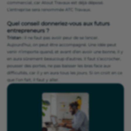
commercial, car Atout Travaux est déjà déposé.
L’entreprise sera renommée ATC Travaux.
Quel conseil donneriez-vous aux futurs
entrepreneurs ?
Tristan :
Il ne faut pas avoir peur de se lancer.
Aujourd’hui, on peut être accompagné. Une idée peut
venir n’importe quand, et avant d’en avoir une bonne, il y
en aura sûrement beaucoup d’autres. Il faut s’accrocher,
pousser des portes, ne pas baisser les bras face aux
difficultés, car il y en aura tous les jours. Si on croit en ce
que l’on fait, il faut y aller.