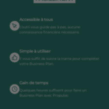
Accessible à tous
L’outil vous guide pas à pas, aucune
connaissance financière nécessaire.
Simple à utiliser
Il vous suffit de suivre la trame pour compléter
votre Business Plan.
Gain de temps
Quelques heures suffisent pour faire un
Business Plan avec Propulse.