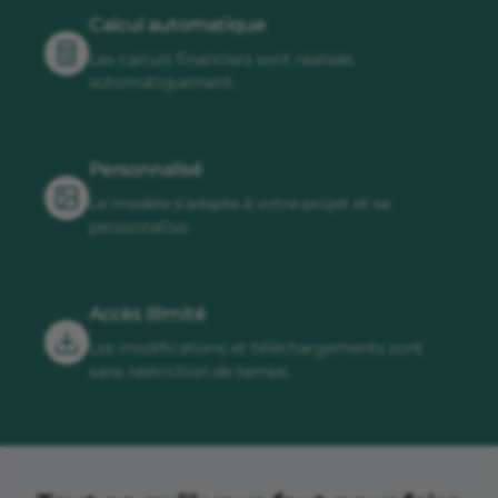
Calcul automatique
Les calculs financiers sont réalisés
automatiquement.
Personnalisé
Le modèle s’adapte à votre projet et se
personnalise.
Accès illimité
Les modifications et téléchargements sont
sans restriction de temps.