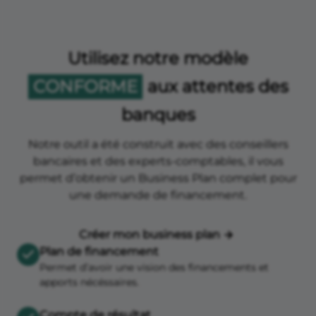
Utilisez notre modèle
CONFORME
aux attentes des
banques
Notre outil a été construit avec des conseillers
bancaires et des experts-comptables, il vous
permet d’obtenir un Business Plan complet pour
une demande de financement.
Créer mon business plan
Plan de financement
Permet d’avoir une vision des financements et
apports nécéssaires.
Compte de résultat