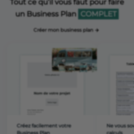
Tout ce qu’il vous faut pour faire
un Business Plan
COMPLET
Créer mon business plan
Créez facilement votre
Ne vous sou
Business Plan
calculs