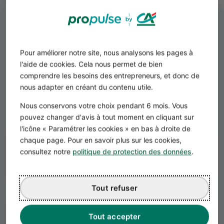
Pour améliorer notre site, nous analysons les pages à
l'aide de cookies. Cela nous permet de bien
Réalisez votre Business Plan
comprendre les besoins des entrepreneurs, et donc de
nous adapter en créant du contenu utile.
EN QUELQUES CLICS
Nous conservons votre choix pendant 6 mois. Vous
pouvez changer d'avis à tout moment en cliquant sur
l'icône « Paramétrer les cookies » en bas à droite de
chaque page. Pour en savoir plus sur les cookies,
Choisissez votre activité
1
consultez notre
politique de protection des données
.
Répondez à quelques questions pour
personnaliser votre Business Plan.
Tout refuser
Complétez votre Business Plan
2
Tout accepter
Rédigez votre Business Plan complet grâce à