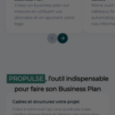
Créez un business plan sur
Notre outil
mesure en utilisant vos
tableaux fi
données et en ajoutant votre
automatiqu
logo.
vos informa
PROPULSE
, l’outil indispensable
pour faire son Business Plan
Cadrez et structurez votre projet
Grâce à notre outil qui vous guide pas à pas,
clarifiez chaque étape et obtenez une vision plus