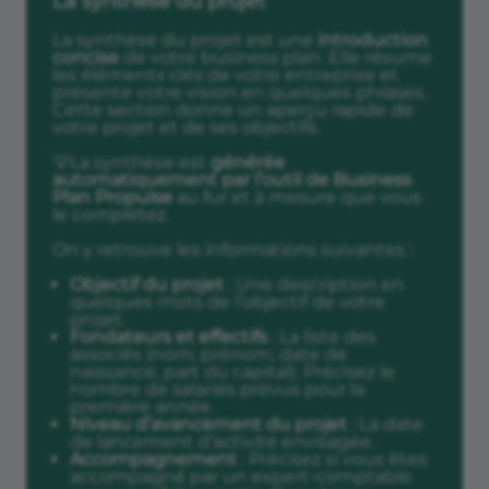
La synthèse du projet
La synthèse du projet est une
introduction
concise
de votre business plan. Elle résume
les éléments clés de votre entreprise et
présente votre vision en quelques phrases.
Cette section donne un aperçu rapide de
votre projet et de ses objectifs.
💡La synthèse est
générée
automatiquement par l’outil de Business
Plan Propulse
au fur et à mesure que vous
le complétez.
On y retrouve les informations suivantes :
Objectif du projet
: Une description en
quelques mots de l’objectif de votre
projet.
Fondateurs et effectifs
: La liste des
associés (nom, prénom, date de
naissance, part du capital). Précisez le
nombre de salariés prévus pour la
première année.
Niveau d’avancement du projet
: La date
de lancement d’activité envisagée.
Accompagnement
: Précisez si vous êtes
accompagné par un expert-comptable