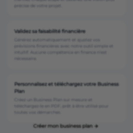
précise de votre projet.
Validez sa faisabilité financière
Générez automatiquement et ajustez vos
prévisions financières avec notre outil simple et
intuitif. Aucune compétence en finance n’est
nécessaire.
Personnalisez et téléchargez votre Business
Plan
Créez un Business Plan sur mesure et
téléchargez-le en PDF, prêt à être utilisé pour
toutes vos démarches.
Créer mon business plan