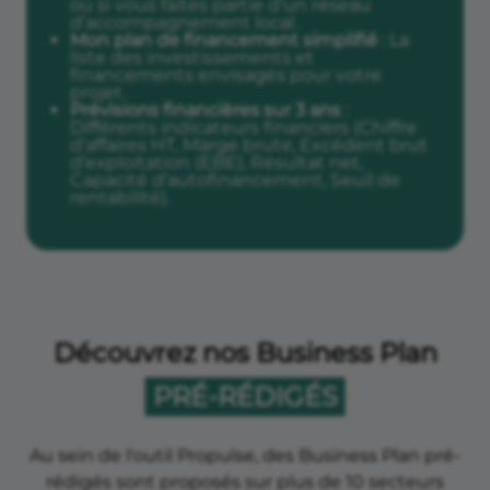
ou si vous faites partie d’un réseau
d’accompagnement local.
Mon plan de financement simplifié
: La
liste des investissements et
financements envisagés pour votre
projet.
Prévisions financières sur 3 ans
:
Différents indicateurs financiers (Chiffre
d’affaires HT, Marge brute, Excédent brut
d’exploitation (EBE), Résultat net,
Capacité d’autofinancement, Seuil de
rentabilité).
Découvrez nos Business Plan
PRÉ-RÉDIGÉS
Au sein de l'outil Propulse, des Business Plan pré-
rédigés sont proposés sur plus de 10 secteurs