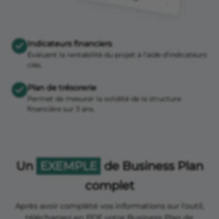
Indicateurs financiers
Évaluent la rentabilité du projet à l’aide d’indicateurs
clés.
Plan de trésorerie
Permet de mesurer la solidité de la structure
financière sur 3 ans.
Un
EXEMPLE
de Business Plan
complet
Après avoir complété vos informations sur l'outil,
téléchargez en PDF votre Business Plan de