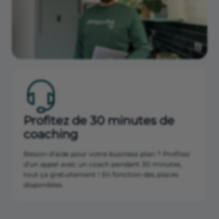
Profitez de 30 minutes de
coaching
Besoin d’aide pour votre business plan ? Profitez
d’un appel avec un coach pendant 30 minutes,
tout ça gratuitement ! En fonction des places
disponibles.